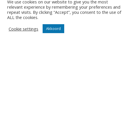
We use cookies on our website to give you the most
Contact
relevant experience by remembering your preferences and
Diksmuidsesteenweg 396
repeat visits. By clicking “Accept”, you consent to the use of
8800 Roeselare
ALL the cookies.
office@knackvolley.be
Cookie settings
Akkoord
Club
Nieuws
Team
Organisatie
Partner worden
Wedstrijden
Tickets
Abonnementen
Algemeen
Contact
Events