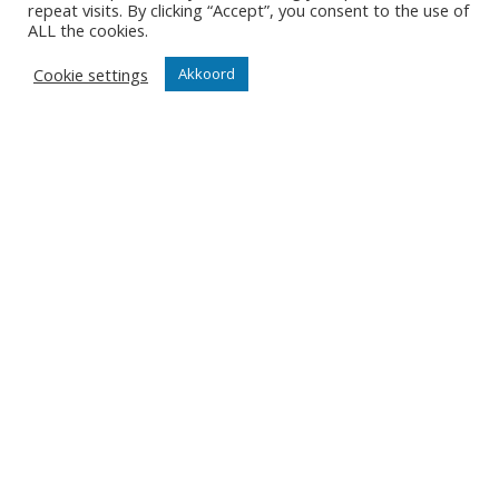
repeat visits. By clicking “Accept”, you consent to the use of
Wedstrijden
ALL the cookies.
Tickets
Cookie settings
Akkoord
Abonnementen
Algemeen
Contact
Events
Privacy Policy
Klantenservice webshop
Algemene voorwaarden
Verzenden en retourneren
Disclaimer