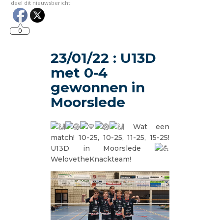
deel dit nieuwsbericht:
0
23/01/22 : U13D
met 0-4
gewonnen in
Moorslede
Wat een
match! 10-25, 10-25, 11-25, 15-25!
U13D in Moorslede
WelovetheKnackteam!