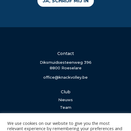
JA, SCHRIJF MIJ IN
Contact
Diksmuidsesteenweg 396
8800 Roeselare
office@knackvolley.be
Club
Nieuws
Team
Organisatie
Partner worden
We use cookies on our website to give you the most
relevant experience by remembering your preferences and