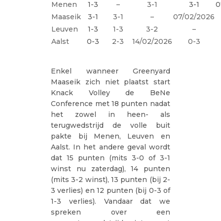
Menen
1-3
–
3-1
3-1
0
Maaseik
3-1
3-1
–
07/02/2026
Leuven
1-3
1-3
3-2
–
Aalst
0-3
2-3
14/02/2026
0-3
Enkel wanneer Greenyard
Maaseik zich niet plaatst start
Knack Volley de BeNe
Conference met 18 punten nadat
het zowel in heen- als
terugwedstrijd de volle buit
pakte bij Menen, Leuven en
Aalst. In het andere geval wordt
dat 15 punten (mits 3-0 of 3-1
winst nu zaterdag), 14 punten
(mits 3-2 winst), 13 punten (bij 2-
3 verlies) en 12 punten (bij 0-3 of
1-3 verlies). Vandaar dat we
spreken over een