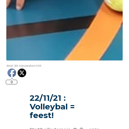
deel dit nieuwsbericht:
0
22/11/21 :
Volleybal =
feest!