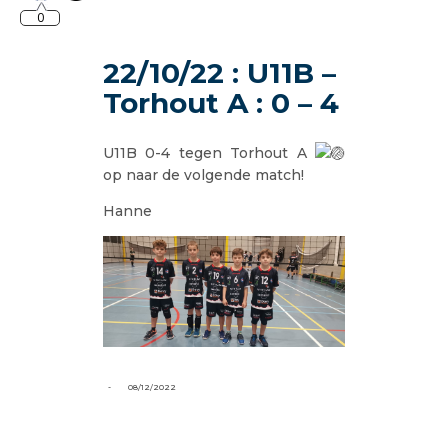
0
22/10/22 : U11B –
Torhout A : 0 – 4
U11B 0-4 tegen Torhout A
op naar de volgende match!
Hanne
-
08/12/2022