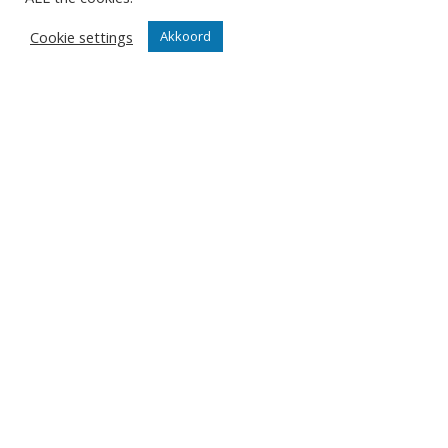
Abonnementen
Cookie settings
Akkoord
Algemeen
Contact
Events
Privacy Policy
Klantenservice webshop
Algemene voorwaarden
Verzenden en retourneren
Disclaimer