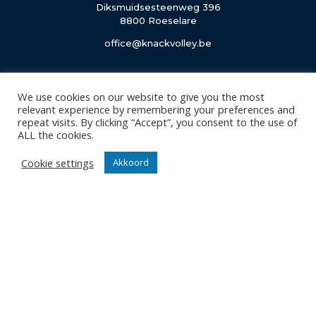
Diksmuidsesteenweg 396
8800 Roeselare
office@knackvolley.be
Club
We use cookies on our website to give you the most
Nieuws
relevant experience by remembering your preferences and
Team
repeat visits. By clicking “Accept”, you consent to the use of
ALL the cookies.
Organisatie
Partner worden
Cookie settings
Akkoord
Wedstrijden
Tickets
Abonnementen
Algemeen
Contact
Events
Privacy Policy