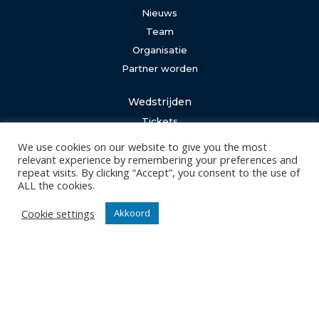
Nieuws
Team
Organisatie
Partner worden
Wedstrijden
Tickets
Abonnementen
We use cookies on our website to give you the most
relevant experience by remembering your preferences and
repeat visits. By clicking “Accept”, you consent to the use of
Algemeen
ALL the cookies.
Contact
Events
Cookie settings
Akkoord
Privacy Policy
Klantenservice webshop
Algemene voorwaarden
Verzenden en retourneren