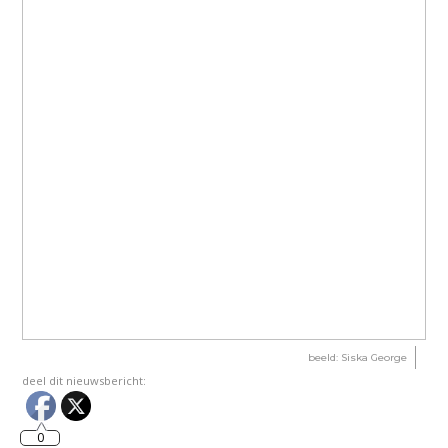
beeld: Siska George
deel dit nieuwsbericht:
0