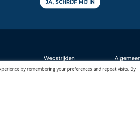
JA, SCHRIJF MIJ IN
Wedstrijden
Algemee
Tickets
Contact
xperience by remembering your preferences and repeat visits. By
Abonnementen
Events
Privacy Policy
n