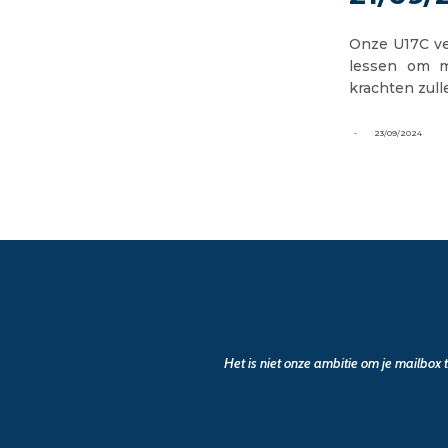
Onze U17C ve
lessen om m
krachten zul
-
23/09/2024
Het is niet onze ambitie om je mailbox