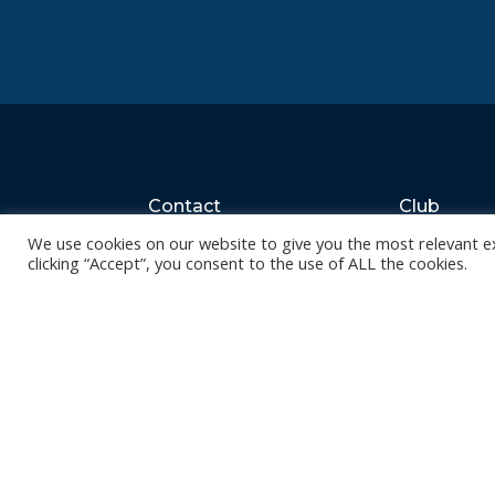
Contact
Club
Nieuws
We use cookies on our website to give you the most relevant e
Diksmuidsesteenweg 396
8800 Roeselare
clicking “Accept”, you consent to the use of ALL the cookies.
Team
Organisatie
office@knackvolley.be
Partner worde