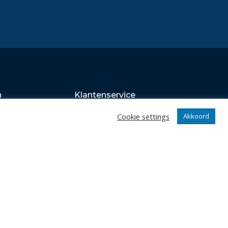
n
Klantenservice
webshop
Cookie settings
Akkoord
Algemene voorwaarden
Verzenden en retourneren
Disclaimer