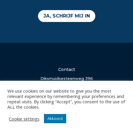
JA, SCHRIJF MIJ IN
Contact
Diksmuidsesteenweg 396
8800 Roeselare
We use cookies on our website to give you the most
office@knackvolley.be
relevant experience by remembering your preferences and
repeat visits. By clicking “Accept”, you consent to the use of
ALL the cookies.
Club
Nieuws
Cookie settings
Akkoord
Team
Organisatie