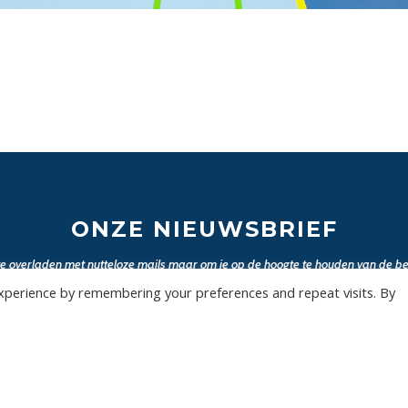
ONZE NIEUWSBRIEF
 te overladen met nutteloze mails maar om je op de hoogte te houden van de bel
Wil jij als eerste de nieuwtjes weten? Schrijf je hier in voor onze nieuwsbrief.
xperience by remembering your preferences and repeat visits. By
JA, SCHRIJF MIJ IN