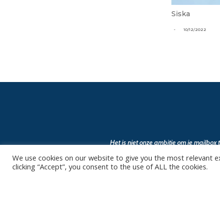
Siska
-
10/12/2022
Het is niet onze ambitie om je mailbox
We use cookies on our website to give you the most relevant e
clicking “Accept”, you consent to the use of ALL the cookies.