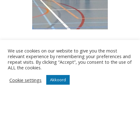
-
29/12/2021
We use cookies on our website to give you the most
relevant experience by remembering your preferences and
repeat visits. By clicking “Accept”, you consent to the use of
ALL the cookies.
Cookie settings
Akkoord
ONZE NIEUWSBRIEF
Het is niet onze ambitie om je mailbox te overladen met
nutteloze mails maar om je op de hoogte te houden van
de belangrijkste gebeurtenissen in onze club.
Wil jij als eerste de nieuwtjes weten? Schrijf je hier in
voor onze nieuwsbrief.