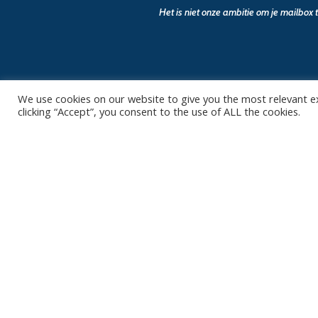
Het is niet onze ambitie om je mailbox
We use cookies on our website to give you the most relevant e
clicking “Accept”, you consent to the use of ALL the cookies.
Contact
Club
Nieuws
Diksmuidsesteenweg 396
8800 Roeselare
Team
Organisatie
office@knackvolley.be
Partner worde