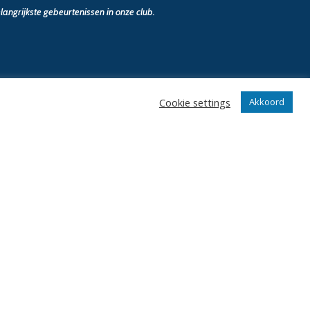
angrijkste gebeurtenissen in onze club.
Cookie settings
Akkoord
n
Klantenservice
webshop
Algemene voorwaarden
Verzenden en retourneren
Disclaimer