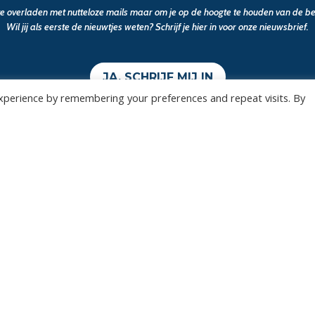
 te overladen met nutteloze mails maar om je op de hoogte te houden van de bel
Wil jij als eerste de nieuwtjes weten? Schrijf je hier in voor onze nieuwsbrief.
JA, SCHRIJF MIJ IN
xperience by remembering your preferences and repeat visits. By
Wedstrijden
Algemee
Tickets
Contact
Abonnementen
Events
Privacy Policy
n