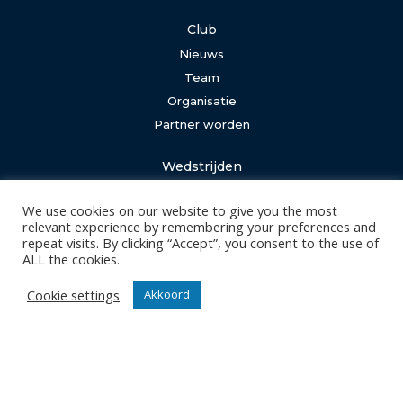
Club
Nieuws
Team
Organisatie
Partner worden
Wedstrijden
Tickets
We use cookies on our website to give you the most
Abonnementen
relevant experience by remembering your preferences and
repeat visits. By clicking “Accept”, you consent to the use of
Algemeen
ALL the cookies.
Contact
Cookie settings
Akkoord
Events
Privacy Policy
Klantenservice webshop
Algemene voorwaarden