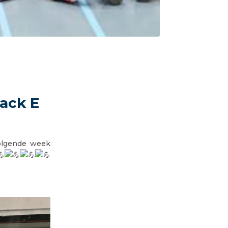
nack E
volgende week