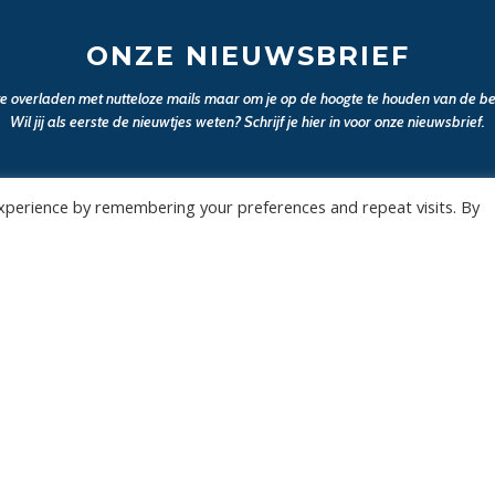
ONZE NIEUWSBRIEF
 te overladen met nutteloze mails maar om je op de hoogte te houden van de bel
Wil jij als eerste de nieuwtjes weten? Schrijf je hier in voor onze nieuwsbrief.
JA, SCHRIJF MIJ IN
xperience by remembering your preferences and repeat visits. By
Wedstrijden
Algemee
Tickets
Contact
Abonnementen
Events
Privacy Policy