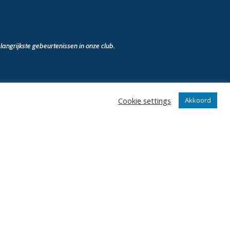
angrijkste gebeurtenissen in onze club.
Cookie settings
Akkoord
n
Klantenservice
webshop
Algemene voorwaarden
Verzenden en retourneren