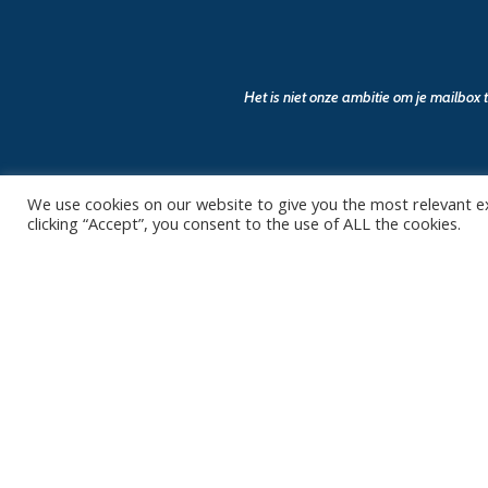
Het is niet onze ambitie om je mailbox
We use cookies on our website to give you the most relevant e
clicking “Accept”, you consent to the use of ALL the cookies.
Contact
Club
Nieuws
Diksmuidsesteenweg 396
8800 Roeselare
Team
Organisatie
office@knackvolley.be