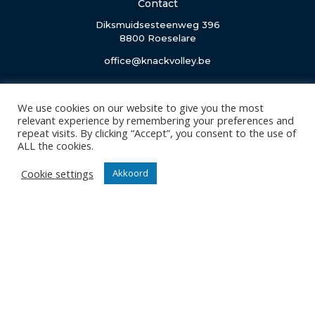
Contact
Diksmuidsesteenweg 396
8800 Roeselare
office@knackvolley.be
Club
We use cookies on our website to give you the most
Nieuws
relevant experience by remembering your preferences and
repeat visits. By clicking “Accept”, you consent to the use of
Team
ALL the cookies.
Organisatie
Partner worden
Cookie settings
Akkoord
Wedstrijden
Tickets
Abonnementen
Algemeen
Contact
Events