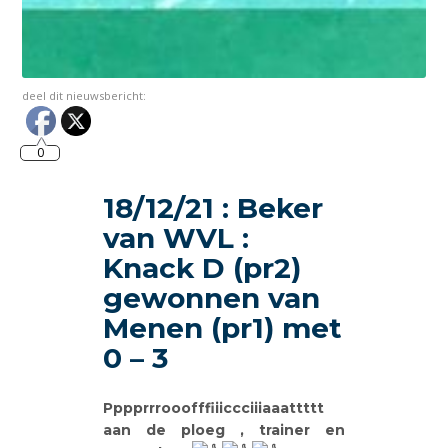
deel dit nieuwsbericht:
0
18/12/21 : Beker
van WVL :
Knack D (pr2)
gewonnen van
Menen (pr1) met
0 – 3
Pppprrrooofffiiiccciiiaaattttt
aan de ploeg , trainer en