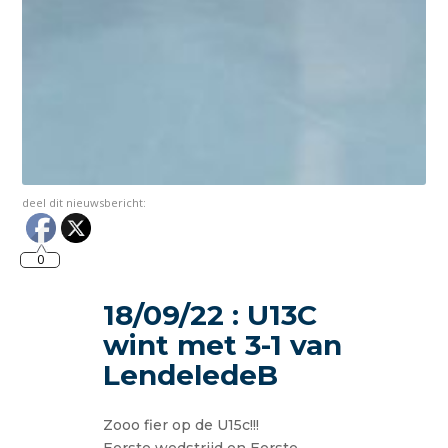
deel dit nieuwsbericht:
0
18/09/22 : U13C
wint met 3-1 van
LendeledeB
Zooo fier op de U15c!!!