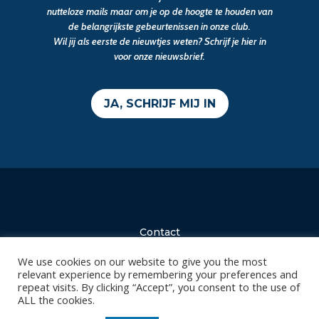
nutteloze mails maar om je op de hoogte te houden van
de belangrijkste gebeurtenissen in onze club.
Wil jij als eerste de nieuwtjes weten? Schrijf je hier in
voor onze nieuwsbrief.
JA, SCHRIJF MIJ IN
Contact
Diksmuidsesteenweg 396
We use cookies on our website to give you the most
8800 Roeselare
relevant experience by remembering your preferences and
repeat visits. By clicking “Accept”, you consent to the use of
office@knackvolley.be
ALL the cookies.