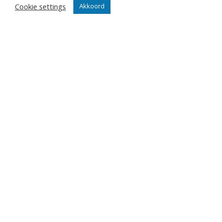
Club
Cookie settings
Akkoord
Nieuws
Team
Organisatie
Partner worden
Wedstrijden
Tickets
Abonnementen
Algemeen
Contact
Events
Privacy Policy
Klantenservice webshop
Algemene voorwaarden
Verzenden en retourneren