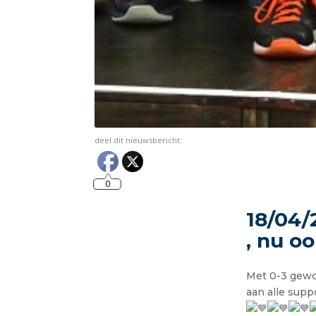
deel dit nieuwsbericht:
0
18/04/
, nu o
Met 0-3 gewo
aan alle suppo