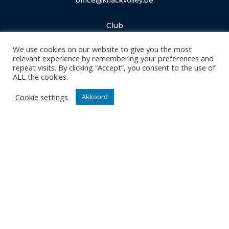
office@knackvolley.be
Club
Nieuws
We use cookies on our website to give you the most
Team
relevant experience by remembering your preferences and
Organisatie
repeat visits. By clicking “Accept”, you consent to the use of
ALL the cookies.
Partner worden
Cookie settings
Akkoord
Wedstrijden
Tickets
Abonnementen
Algemeen
Contact
Events
Privacy Policy
Klantenservice webshop