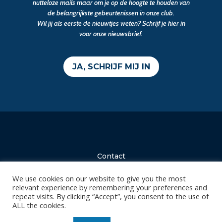
nutteloze mails maar om je op de hoogte te houden van
de belangrijkste gebeurtenissen in onze club.
Wil jij als eerste de nieuwtjes weten? Schrijf je hier in
voor onze nieuwsbrief.
JA, SCHRIJF MIJ IN
Contact
Diksmuidsesteenweg 396
We use cookies on our website to give you the most
8800 Roeselare
relevant experience by remembering your preferences and
repeat visits. By clicking “Accept”, you consent to the use of
office@knackvolley.be
ALL the cookies.
Club