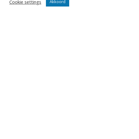
Cookie settings
Akkoord
Nieuws
Team
Organisatie
Partner worden
Wedstrijden
Tickets
Abonnementen
Algemeen
Contact
Events
Privacy Policy
Klantenservice webshop
Algemene voorwaarden
Verzenden en retourneren