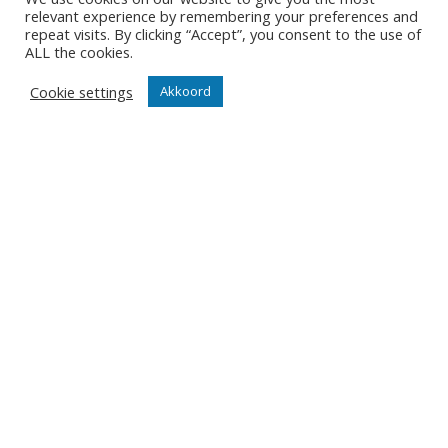
Partner worden
relevant experience by remembering your preferences and
repeat visits. By clicking “Accept”, you consent to the use of
ALL the cookies.
Wedstrijden
Tickets
Cookie settings
Akkoord
Abonnementen
Algemeen
Contact
Events
Privacy Policy
Klantenservice webshop
Algemene voorwaarden
Verzenden en retourneren
Disclaimer