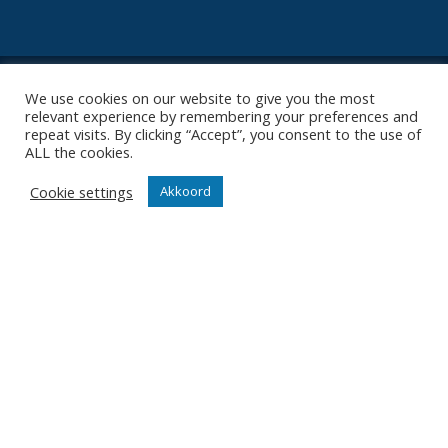
We use cookies on our website to give you the most
relevant experience by remembering your preferences and
repeat visits. By clicking “Accept”, you consent to the use of
Contact
ALL the cookies.
Diksmuidsesteenweg 396
Cookie settings
Akkoord
8800 Roeselare
office@knackvolley.be
Club
Nieuws
Team
Organisatie
Partner worden
Wedstrijden