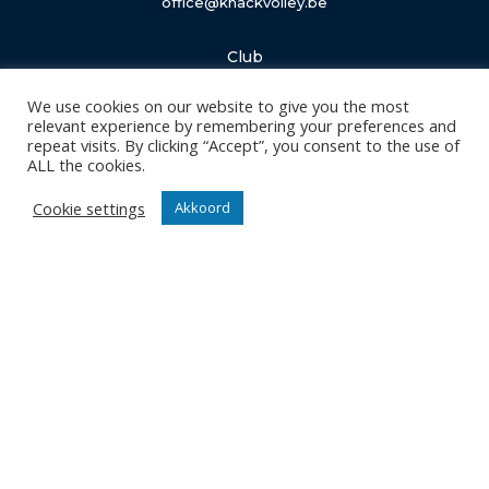
office@knackvolley.be
Club
Nieuws
We use cookies on our website to give you the most
Team
relevant experience by remembering your preferences and
Organisatie
repeat visits. By clicking “Accept”, you consent to the use of
ALL the cookies.
Partner worden
Cookie settings
Akkoord
Wedstrijden
Tickets
Abonnementen
Algemeen
Contact
Events
Privacy Policy
Klantenservice webshop