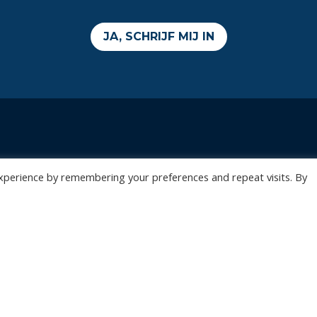
JA, SCHRIJF MIJ IN
Wedstrijden
Algemee
xperience by remembering your preferences and repeat visits. By
Tickets
Contact
Abonnementen
Events
Privacy Policy
n