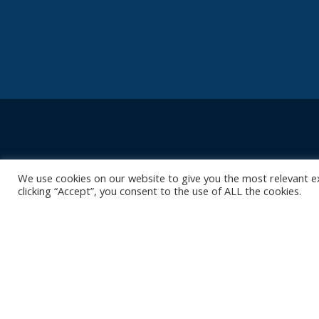
Contact
Club
We use cookies on our website to give you the most relevant e
Nieuws
Diksmuidsesteenweg 396
clicking “Accept”, you consent to the use of ALL the cookies.
8800 Roeselare
Team
Organisatie
office@knackvolley.be
Partner worde