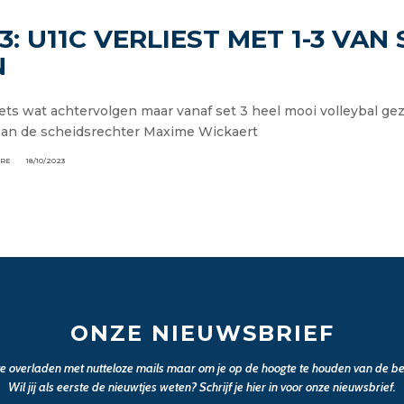
23: U11C VERLIEST MET 1-3 VAN
N
ets wat achtervolgen maar vanaf set 3 heel mooi volleybal gez
aan de scheidsrechter Maxime Wickaert
ERE
18/10/2023
ONZE NIEUWSBRIEF
 te overladen met nutteloze mails maar om je op de hoogte te houden van de bel
Wil jij als eerste de nieuwtjes weten? Schrijf je hier in voor onze nieuwsbrief.