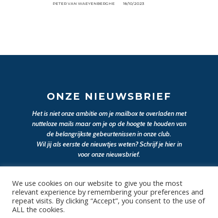
PETER VAN WAEYENBERGHE
18/10/2023
ONZE NIEUWSBRIEF
Het is niet onze ambitie om je mailbox te overladen met
nutteloze mails maar om je op de hoogte te houden van
de belangrijkste gebeurtenissen in onze club.
Wil jij als eerste de nieuwtjes weten? Schrijf je hier in
voor onze nieuwsbrief.
We use cookies on our website to give you the most
JA, SCHRIJF MIJ IN
relevant experience by remembering your preferences and
repeat visits. By clicking “Accept”, you consent to the use of
ALL the cookies.