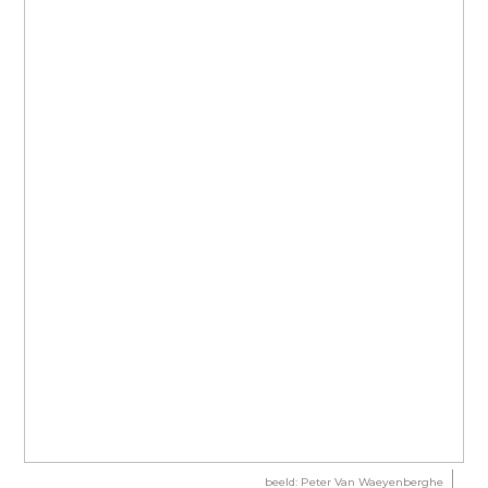
beeld: Peter Van Waeyenberghe