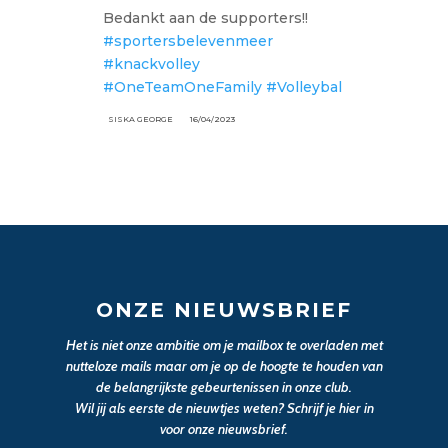
Bedankt aan de supporters!!
#sportersbelevenmeer
#knackvolley
#OneTeamOneFamily
#Volleybal
SISKA GEORGE
16/04/2023
ONZE NIEUWSBRIEF
Het is niet onze ambitie om je mailbox te overladen met
nutteloze mails maar om je op de hoogte te houden van
de belangrijkste gebeurtenissen in onze club.
Wil jij als eerste de nieuwtjes weten? Schrijf je hier in
voor onze nieuwsbrief.