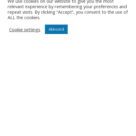
We use cookies on our website to give you the most
Partner worden
relevant experience by remembering your preferences and
repeat visits. By clicking “Accept”, you consent to the use of
ALL the cookies.
Wedstrijden
Tickets
Cookie settings
Akkoord
Abonnementen
Algemeen
Contact
Events
Privacy Policy
Klantenservice webshop
Algemene voorwaarden
Verzenden en retourneren
Disclaimer