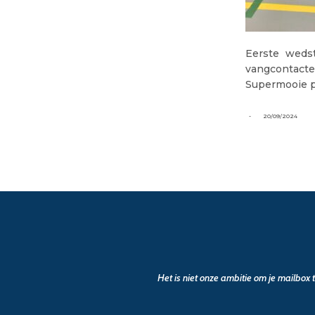
Eerste wedst
vangcontact
Supermooie pu
-
20/09/2024
Het is niet onze ambitie om je mailbox