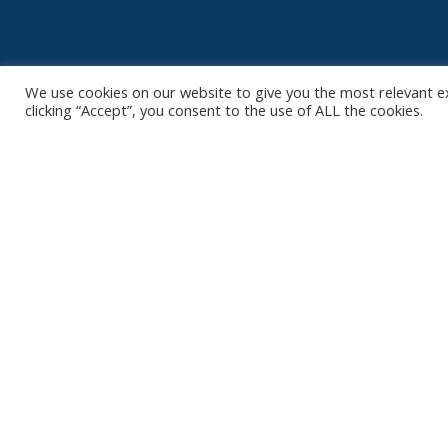
We use cookies on our website to give you the most relevant e
clicking “Accept”, you consent to the use of ALL the cookies.
Contact
Club
Nieuws
Diksmuidsesteenweg 396
8800 Roeselare
Team
Organisatie
office@knackvolley.be
Partner worde