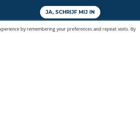
JA, SCHRIJF MIJ IN
xperience by remembering your preferences and repeat visits. By
Wedstrijden
Algemee
Tickets
Contact
Abonnementen
Events
Privacy Policy
n