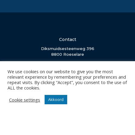
Contact
Diksmuidsesteenweg 396
8800 Roeselare
office@knackvolley.be
We use cookies on our website to give you the most
relevant experience by remembering your preferences and
Club
repeat visits. By clicking “Accept”, you consent to the use of
Nieuws
ALL the cookies.
Team
Cookie settings
Akkoord
Organisatie
Partner worden
Wedstrijden
Tickets