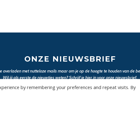
ONZE NIEUWSBRIEF
 te overladen met nutteloze mails maar om je op de hoogte te houden van de bel
Wil jij als eerste de nieuwtjes weten? Schrijf je hier in voor onze nieuwsbrief.
xperience by remembering your preferences and repeat visits. By
JA, SCHRIJF MIJ IN