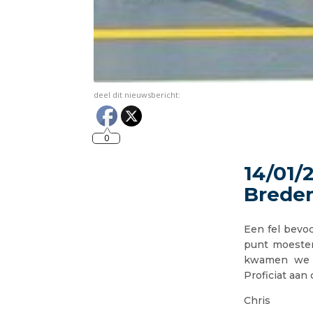
deel dit nieuwsbericht:
0
14/01/
Brede
Een fel bevo
punt moesten
kwamen we e
Proficiat aan
Chris