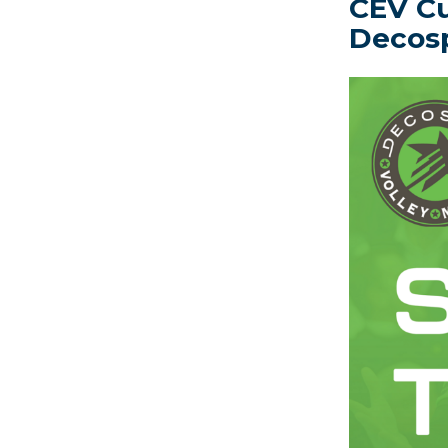
CEV Cu
Decosp