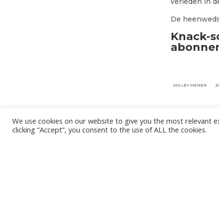
verleden in d
De heenwedst
Knack-so
abonnem
VOLLEY MENEN
2
We use cookies on our website to give you the most relevant e
clicking “Accept”, you consent to the use of ALL the cookies.
Het is niet onze ambitie om je mailbox