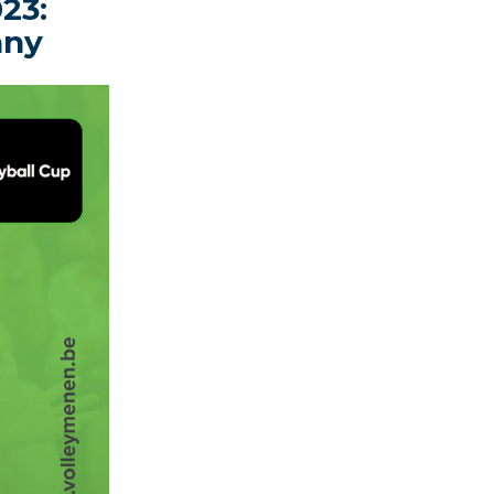
23:
any