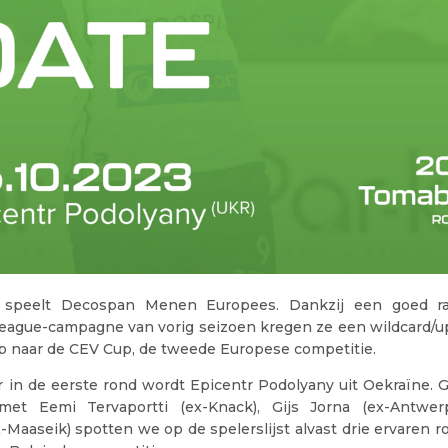
r speelt Decospan Menen Europees. Dankzij een goed r
ague-campagne van vorig seizoen kregen ze een wildcard/u
p naar de CEV Cup, de tweede Europese competitie.
 in de eerste rond wordt Epicentr Podolyany uit Oekraïne. 
met Eemi Tervaportti (ex-Knack), Gijs Jorna (ex-Antwer
Maaseik) spotten we op de spelerslijst alvast drie ervaren 