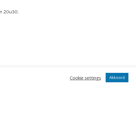
m 20u30.
Cookie settings
Akkoord
angrijkste gebeurtenissen in onze club.