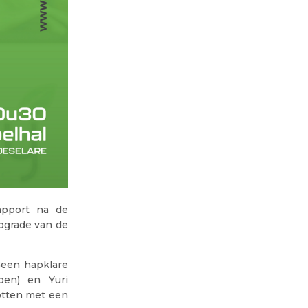
apport na de
pgrade van de
Geen hapklare
pen) en Yuri
rotten met een