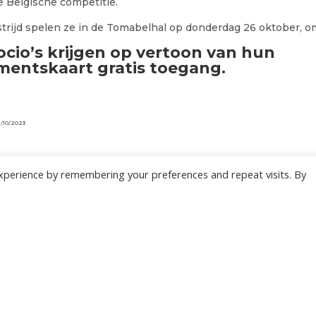
e Belgische competitie.
rijd spelen ze in de Tomabelhal op donderdag 26 oktober, o
cio’s krijgen op vertoon van hun
entskaart gratis toegang.
1/10/2023
xperience by remembering your preferences and repeat visits. By
ONZE NIEUWSBRIEF
 te overladen met nutteloze mails maar om je op de hoogte te houden van de bel
Wil jij als eerste de nieuwtjes weten? Schrijf je hier in voor onze nieuwsbrief.