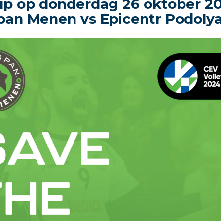
p op donderdag 26 oktober 20
an Menen vs Epicentr Podoly