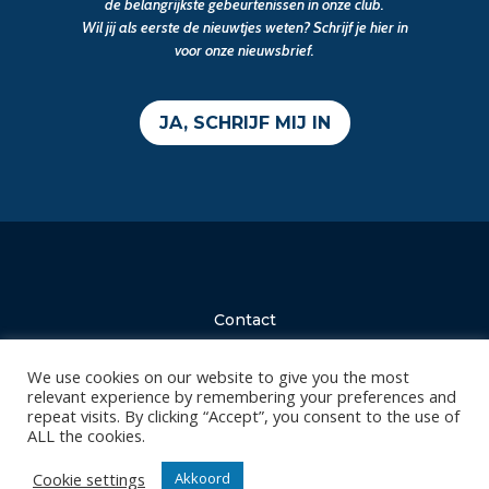
de belangrijkste gebeurtenissen in onze club.
Wil jij als eerste de nieuwtjes weten? Schrijf je hier in
voor onze nieuwsbrief.
JA, SCHRIJF MIJ IN
Contact
Diksmuidsesteenweg 396
8800 Roeselare
We use cookies on our website to give you the most
relevant experience by remembering your preferences and
office@knackvolley.be
repeat visits. By clicking “Accept”, you consent to the use of
ALL the cookies.
Club
Cookie settings
Akkoord