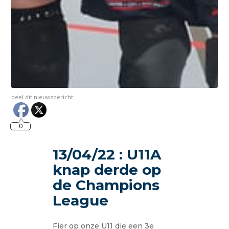
deel dit nieuwsbericht:
0
13/04/22 : U11A
knap derde op
de Champions
League
Fier op onze U11 die een 3e