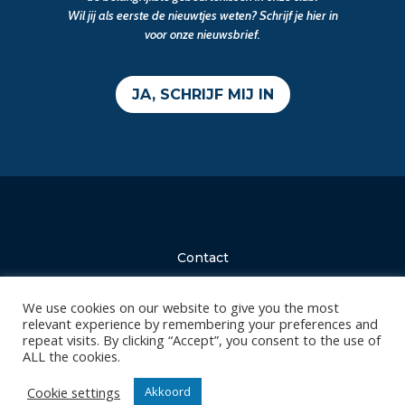
Wil jij als eerste de nieuwtjes weten? Schrijf je hier in
voor onze nieuwsbrief.
JA, SCHRIJF MIJ IN
Contact
Diksmuidsesteenweg 396
8800 Roeselare
We use cookies on our website to give you the most
relevant experience by remembering your preferences and
office@knackvolley.be
repeat visits. By clicking “Accept”, you consent to the use of
ALL the cookies.
Club
Cookie settings
Akkoord
Nieuws