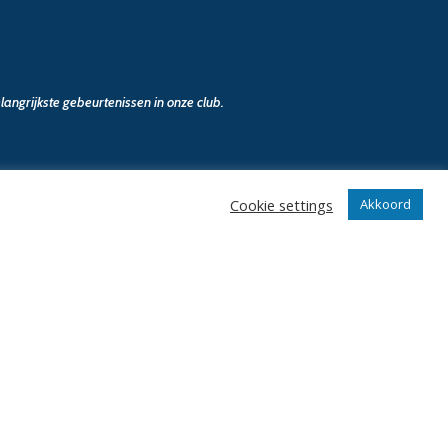
angrijkste gebeurtenissen in onze club.
Cookie settings
Akkoord
n
Klantenservice
webshop
Algemene voorwaarden
Verzenden en retourneren