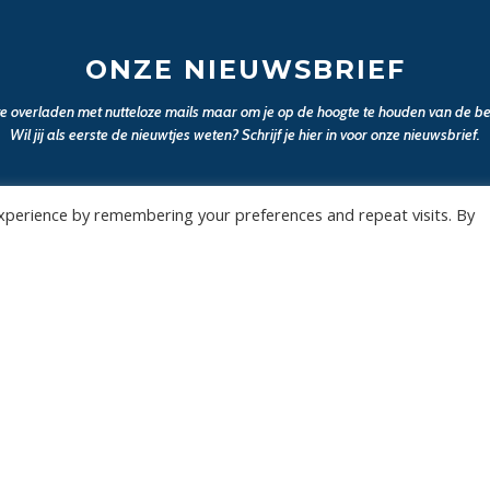
ONZE NIEUWSBRIEF
 te overladen met nutteloze mails maar om je op de hoogte te houden van de bel
Wil jij als eerste de nieuwtjes weten? Schrijf je hier in voor onze nieuwsbrief.
JA, SCHRIJF MIJ IN
xperience by remembering your preferences and repeat visits. By
Wedstrijden
Algemee
Tickets
Contact
Abonnementen
Events
Privacy Policy