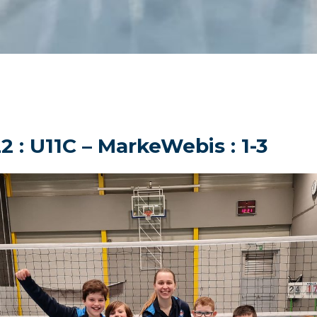
2 : U11C – MarkeWebis : 1-3