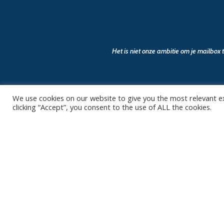
Het is niet onze ambitie om je mailbox
We use cookies on our website to give you the most relevant e
clicking “Accept”, you consent to the use of ALL the cookies.
Contact
Club
Nieuws
Diksmuidsesteenweg 396
8800 Roeselare
Team
Organisatie
office@knackvolley.be