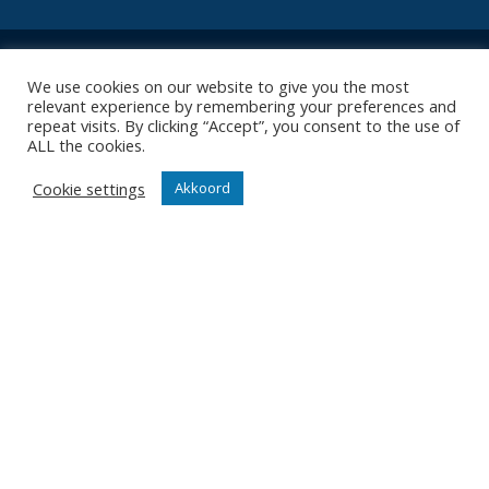
We use cookies on our website to give you the most
relevant experience by remembering your preferences and
repeat visits. By clicking “Accept”, you consent to the use of
Contact
ALL the cookies.
Diksmuidsesteenweg 396
8800 Roeselare
Cookie settings
Akkoord
office@knackvolley.be
Club
Nieuws
Team
Organisatie
Partner worden
Wedstrijden
Tickets