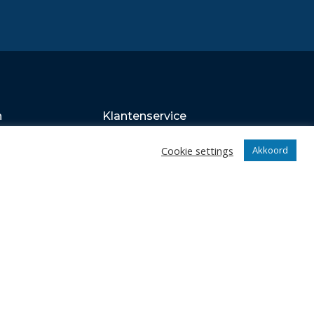
n
Klantenservice
webshop
Cookie settings
Akkoord
Algemene voorwaarden
Verzenden en retourneren
Disclaimer