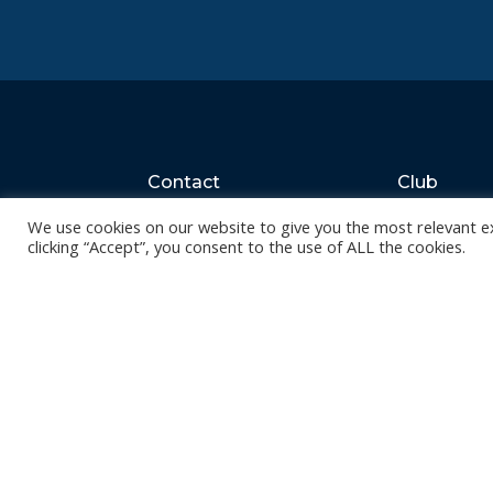
Contact
Club
Nieuws
Diksmuidsesteenweg 396
We use cookies on our website to give you the most relevant e
8800 Roeselare
Team
clicking “Accept”, you consent to the use of ALL the cookies.
Organisatie
office@knackvolley.be
Partner worde