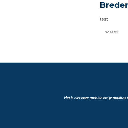
Brede
test
18/12/2021
Het is niet onze ambitie om je mailbox