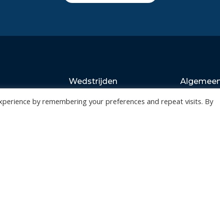
Wedstrijden
Algemee
Tickets
Contact
xperience by remembering your preferences and repeat visits. By
Abonnementen
Events
Privacy Policy
n