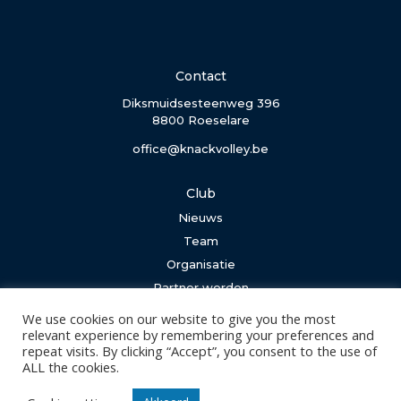
Contact
Diksmuidsesteenweg 396
8800 Roeselare
office@knackvolley.be
Club
Nieuws
Team
Organisatie
Partner worden
We use cookies on our website to give you the most
Wedstrijden
relevant experience by remembering your preferences and
repeat visits. By clicking “Accept”, you consent to the use of
Tickets
ALL the cookies.
Abonnementen