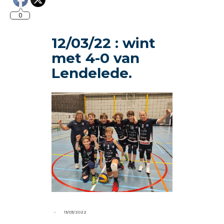
0
12/03/22 : wint
met 4-0 van
Lendelede.
-
13/03/2022