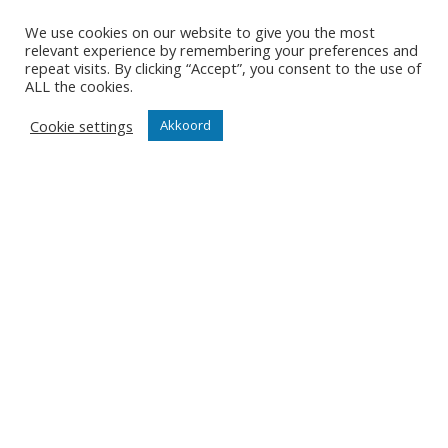
Wil jij als eerste de nieuwtjes weten? Schrijf je hier in
voor onze nieuwsbrief.
We use cookies on our website to give you the most
relevant experience by remembering your preferences and
repeat visits. By clicking “Accept”, you consent to the use of
ALL the cookies.
JA, SCHRIJF MIJ IN
Cookie settings
Akkoord
Contact
Diksmuidsesteenweg 396
8800 Roeselare
office@knackvolley.be
Club
Nieuws