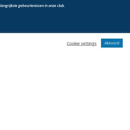
angrijkste gebeurtenissen in onze club.
Cookie settings
Akkoord
n
Klantenservice
webshop
Algemene voorwaarden
Verzenden en retourneren
Disclaimer