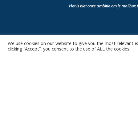
Het is niet onze ambitie om je mailbox
We use cookies on our website to give you the most relevant e
clicking “Accept”, you consent to the use of ALL the cookies.
Contact
Club
Nieuws
Diksmuidsesteenweg 396
8800 Roeselare
Team
Organisatie
office@knackvolley.be
Partner worde