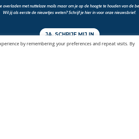
 te overladen met nutteloze mails maar om je op de hoogte te houden van de bel
Wil jij als eerste de nieuwtjes weten? Schrijf je hier in voor onze nieuwsbrief.
JA, SCHRIJF MIJ IN
xperience by remembering your preferences and repeat visits. By
Wedstrijden
Algemee
Tickets
Contact
Abonnementen
Events
Privacy Policy
n