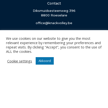
Contact
Diksmuidsesteenweg 396
8800 Roeselare
office@knackvolley.be
Club
We use cookies on our website to give you the most
Nieuws
relevant experience by remembering your preferences and
repeat visits. By clicking “Accept”, you consent to the use of
Team
ALL the cookies.
Organisatie
Partner worden
Cookie settings
Akkoord
Wedstrijden
Tickets
Abonnementen
Algemeen
Contact