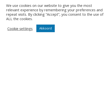
Organisatie
We use cookies on our website to give you the most
relevant experience by remembering your preferences and
Partner worden
repeat visits. By clicking “Accept”, you consent to the use of
ALL the cookies.
Wedstrijden
Cookie settings
Akkoord
Tickets
Abonnementen
Algemeen
Contact
Events
Privacy Policy
Klantenservice webshop
Algemene voorwaarden
Verzenden en retourneren
Disclaimer