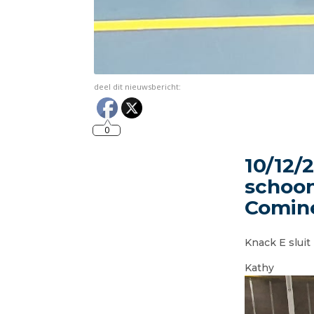
deel dit nieuwsbericht:
0
10/12/2
schoon
Comin
Knack E sluit
Kathy