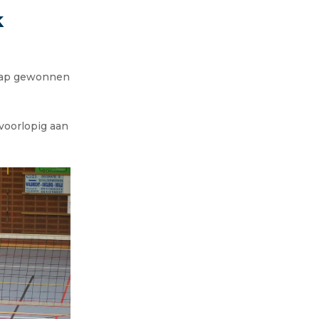
k
knap gewonnen
voorlopig aan