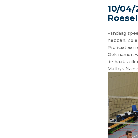
10/04/
Roesel
Vandaag spee
hebben. Zo ei
Proficiat aan 
Ook namen we
de haak zull
Mathys Naess