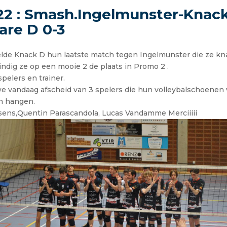
22 : Smash.Ingelmunster-Knac
are D 0-3
lde Knack D hun laatste match tegen Ingelmunster die ze 
ndig ze op een mooie 2 de plaats in Promo 2 .
spelers en trainer.
 vandaag afscheid van 3 spelers die hun volleybalschoenen 
en hangen.
ens,Quentin Parascandola, Lucas Vandamme Merciiiii