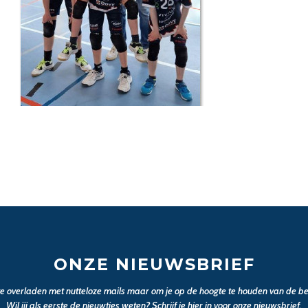
ONZE NIEUWSBRIEF
 te overladen met nutteloze mails maar om je op de hoogte te houden van de bel
Wil jij als eerste de nieuwtjes weten? Schrijf je hier in voor onze nieuwsbrief.