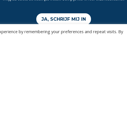
JA, SCHRIJF MIJ IN
xperience by remembering your preferences and repeat visits. By
Wedstrijden
Algemee
Tickets
Contact
Abonnementen
Events
Privacy Policy
n