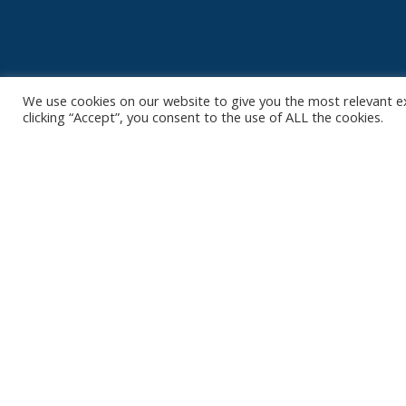
We use cookies on our website to give you the most relevant e
clicking “Accept”, you consent to the use of ALL the cookies.
Contact
Club
Nieuws
Diksmuidsesteenweg 396
8800 Roeselare
Team
Organisatie
office@knackvolley.be
Partner worde