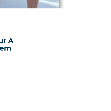
ur A
gem