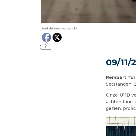
deel dit nieuwsbericht:
0
09/11/
Rembert Torh
Setstanden: 25
Onze U11B ve
achterstand, 
gezien, profi