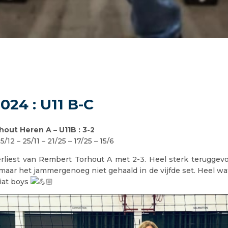
2024 : U11 B-C
out Heren A – U11B : 3-2
/12 – 25/11 – 21/25 – 17/25 – 15/6
rliest van Rembert Torhout A met 2-3. Heel sterk teruggev
maar het jammergenoeg niet gehaald in de vijfde set. Heel wat
ciat boys