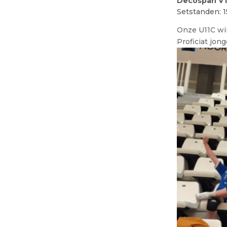
Decospan VT
Setstanden: 15
Onze U11C wi
Proficiat jon