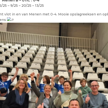
 Menen B – U11C : 0-4
/25 – 9/25 – 20/25 – 13/25
nt vlot in en van Menen met 0-4. Mooie opslagreeksen en op
gens