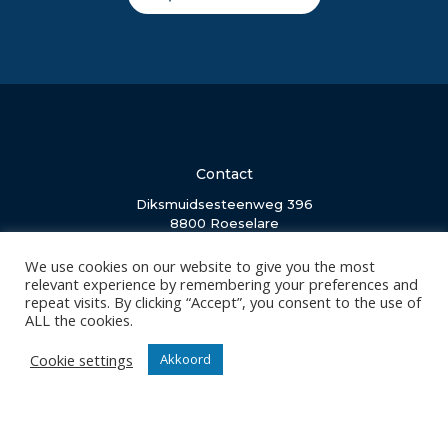
Contact
Diksmuidsesteenweg 396
8800 Roeselare
office@knackvolley.be
We use cookies on our website to give you the most
relevant experience by remembering your preferences and
repeat visits. By clicking “Accept”, you consent to the use of
Club
ALL the cookies.
Nieuws
Cookie settings
Akkoord
Team
Organisatie
Partner worden