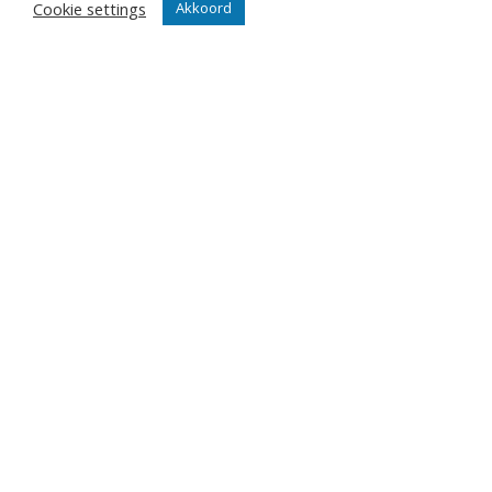
Cookie settings
Akkoord
Algemeen
Contact
Events
Privacy Policy
Klantenservice webshop
Algemene voorwaarden
Verzenden en retourneren
Disclaimer