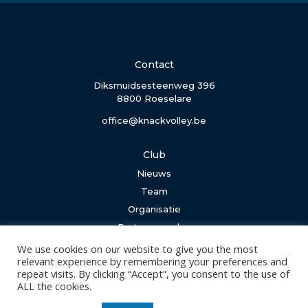
Contact
Diksmuidsesteenweg 396
8800 Roeselare
office@knackvolley.be
Club
Nieuws
Team
Organisatie
Partner worden
We use cookies on our website to give you the most
Wedstrijden
relevant experience by remembering your preferences and
repeat visits. By clicking “Accept”, you consent to the use of
Tickets
ALL the cookies.
Abonnementen