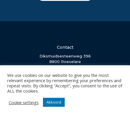
Contact
Diksmuidsesteenweg 396
8800 Roeselare
office@knackvolley.be
We use cookies on our website to give you the most
relevant experience by remembering your preferences and
repeat visits. By clicking “Accept”, you consent to the use of
Club
ALL the cookies.
Nieuws
Team
Cookie settings
Akkoord
Organisatie
Partner worden
Wedstrijden