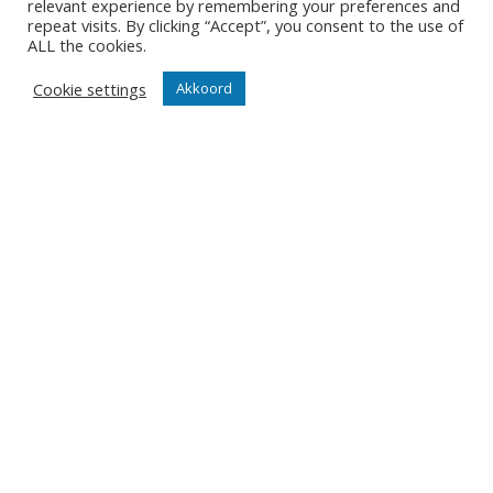
relevant experience by remembering your preferences and
Diksmuidsesteenweg 396
repeat visits. By clicking “Accept”, you consent to the use of
8800 Roeselare
ALL the cookies.
office@knackvolley.be
Cookie settings
Akkoord
Club
Nieuws
Team
Organisatie
Partner worden
Wedstrijden
Tickets
Abonnementen
Algemeen
Contact
Events
Privacy Policy