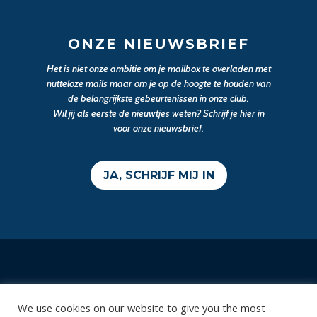
ONZE NIEUWSBRIEF
Het is niet onze ambitie om je mailbox te overladen met
nutteloze mails maar om je op de hoogte te houden van
de belangrijkste gebeurtenissen in onze club.
Wil jij als eerste de nieuwtjes weten? Schrijf je hier in
voor onze nieuwsbrief.
JA, SCHRIJF MIJ IN
Contact
We use cookies on our website to give you the most