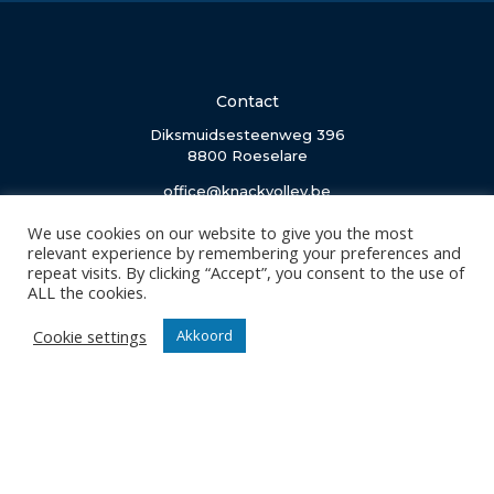
Contact
Diksmuidsesteenweg 396
8800 Roeselare
office@knackvolley.be
We use cookies on our website to give you the most
Club
relevant experience by remembering your preferences and
repeat visits. By clicking “Accept”, you consent to the use of
Nieuws
ALL the cookies.
Team
Organisatie
Cookie settings
Akkoord
Partner worden
Wedstrijden
Tickets
Abonnementen