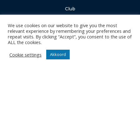
Club
Nieuws
We use cookies on our website to give you the most
Team
relevant experience by remembering your preferences and
Organisatie
repeat visits. By clicking “Accept”, you consent to the use of
ALL the cookies.
Partner worden
Cookie settings
Akkoord
Wedstrijden
Tickets
Abonnementen
Algemeen
Contact
Events
Privacy Policy
Klantenservice webshop
Algemene voorwaarden